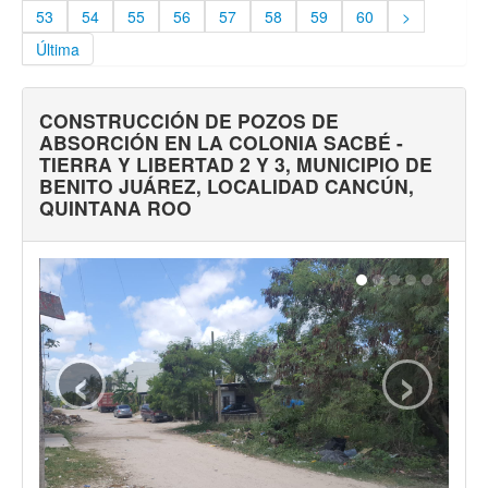
Transparencia financiera
53
54
55
56
57
58
59
60
>
Gestión para Resultados
Última
Gobierno abierto
CONSTRUCCIÓN DE POZOS DE
Comité de transparencia
ABSORCIÓN EN LA COLONIA SACBÉ -
TIERRA Y LIBERTAD 2 Y 3, MUNICIPIO DE
Gestión documental
BENITO JUÁREZ, LOCALIDAD CANCÚN,
QUINTANA ROO
Denuncias
‹
›