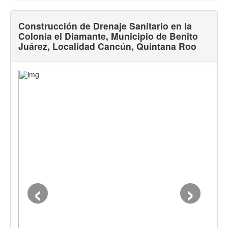
Transparencia financiera
Gestión para Resultados
Construcción de Drenaje Sanitario en la
Colonia el Diamante, Municipio de Benito
Gobierno abierto
Juárez, Localidad Cancún, Quintana Roo
Comité de transparencia
Gestión documental
Denuncias
‹
›