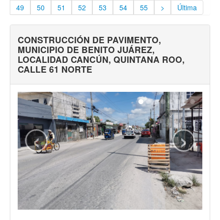
Transparencia financiera
49
50
51
52
53
54
55
>
Última
Gestión para Resultados
CONSTRUCCIÓN DE PAVIMENTO,
Gobierno abierto
MUNICIPIO DE BENITO JUÁREZ,
LOCALIDAD CANCÚN, QUINTANA ROO,
Comité de transparencia
CALLE 61 NORTE
Gestión documental
Denuncias
‹
›