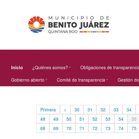
Inicio
¿Quiénes somos?
Obligaciones de transparenci
Gobierno abierto
Comité de transparencia
Gestión d
Primera
<
30
31
32
33
34
48
49
50
51
52
53
54
55
68
69
70
71
72
73
74
75