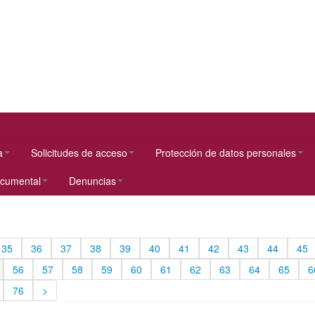
a
Solicitudes de acceso
Protección de datos personales
ocumental
Denuncias
35
36
37
38
39
40
41
42
43
44
45
56
57
58
59
60
61
62
63
64
65
6
76
>