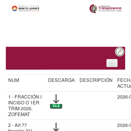
Inicio
NUM
DESCARGA
DESCRIPCIÓN
FECH
¿Quiénes somos?
ACTU
Obligaciones de transparencia
1 - FRACCIÓN I
2026-
INCISO O 1ER
Solicitudes de acceso
TRIM 2026,
ZOFEMAT
Protección de datos personales
2 - Art 77
2026-
fracción XV