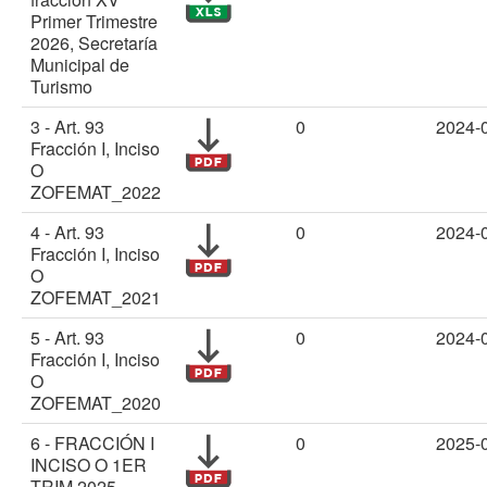
Transparencia financiera
Primer Trimestre
2026, Secretaría
Gestión para Resultados
Municipal de
Turismo
Gobierno abierto
3 - Art. 93
0
2024-
Comité de transparencia
Fracción I, Inciso
O
Gestión documental
ZOFEMAT_2022
Denuncias
4 - Art. 93
0
2024-
Fracción I, Inciso
O
ZOFEMAT_2021
5 - Art. 93
0
2024-
Fracción I, Inciso
O
ZOFEMAT_2020
6 - FRACCIÓN I
0
2025-
INCISO O 1ER
TRIM 2025,