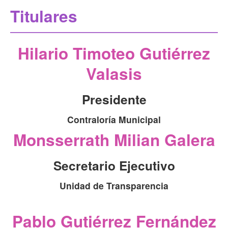
Transparencia financiera
Titulares
Gestión para Resultados
Gobierno abierto
Hilario Timoteo Gutiérrez
Comité de transparencia
Valasis
Gestión documental
Presidente
Denuncias
Contraloría Municipal
Monsserrath Milian Galera
Secretario Ejecutivo
Unidad de Transparencia
Pablo Gutiérrez Fernández