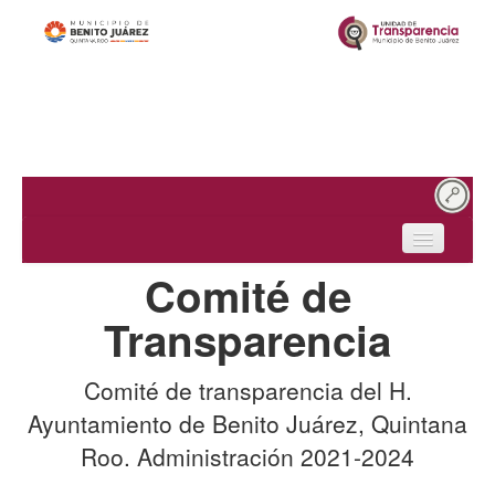
Inicio
Comité de
¿Quiénes somos?
Transparencia
Obligaciones de transparencia
Comité de transparencia del H.
Solicitudes de acceso
Ayuntamiento de Benito Juárez, Quintana
Protección de datos personales
Roo. Administración 2021-2024